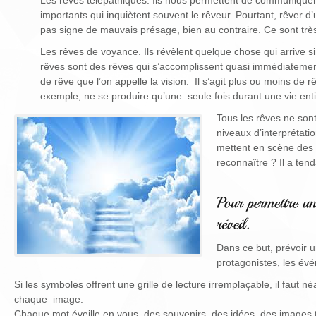
Les rêves télépathiques. Ils nous permettent de communiquer
importants qui inquiètent souvent le rêveur. Pourtant, rêve
pas signe de mauvais présage, bien au contraire. Ce sont très
Les rêves de voyance. Ils révèlent quelque chose qui arrive s
rêves sont des rêves qui s’accomplissent quasi immédiatement,
de rêve que l’on appelle la vision. Il s’agit plus ou moins de 
exemple, ne se produire qu’une seule fois durant une vie en
Tous les rêves ne son
niveaux d’interprétat
mettent en scène des s
reconnaître ? Il a ten
Dans ce but, prévoir u
protagonistes, les évén
Si les symboles offrent une grille de lecture irremplaçable, il faut
chaque image.
Chaque mot éveille en vous des souvenirs, des idées, des images t